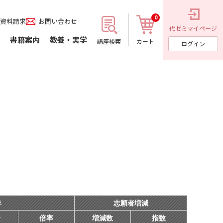
0
資料請求
お問い合わせ
代ゼミ
マイページ
書籍案内
教養・実学
講座検索
カート
ログイン
年
志願者増減
者
倍率
増減数
指数