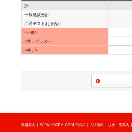
計
一般選抜合計
共通テスト利用合計
<一般>
<共テプラス>
<共テ>
受講案内
SAPIX YOZEMI GROUP模試
入試情報
校舎・寮案内