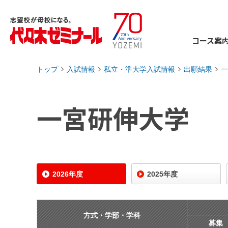
コース案
トップ
入試情報
私立・準大学入試情報
出願結果
一
›
›
›
›
一宮研伸大学
2026年度
2025年度
方式・学部・学科
募集