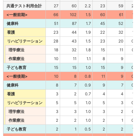
共通テスト利用合計
27
60
2.2
23
59
2.
<一般前期>
66
102
1.5
60
61
1.
健康科
51
87
1.7
45
52
1.
看護
23
44
1.9
22
32
1.
リハビリテーション
28
43
1.5
23
20
0.
理学療法
18
32
1.8
15
11
0.
作業療法
10
11
1.1
8
9
1
子ども教育
15
15
1.0
15
9
0.
<一般後期>
10
8
0.8
11
9
0.
健康科
8
7
0.9
9
7
0.
看護
3
2
0.7
4
4
1.
リハビリテーション
5
5
1.0
5
3
0.
理学療法
3
3
1.0
3
2
0.
作業療法
2
2
1.0
2
1
0.
子ども教育
2
1
0.5
2
2
1.