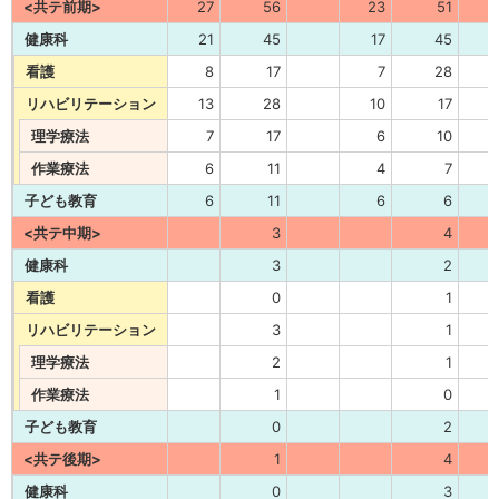
<共テ前期>
27
56
23
51
健康科
21
45
17
45
看護
8
17
7
28
リハビリテーション
13
28
10
17
理学療法
7
17
6
10
作業療法
6
11
4
7
子ども教育
6
11
6
6
<共テ中期>
3
4
健康科
3
2
看護
0
1
リハビリテーション
3
1
理学療法
2
1
作業療法
1
0
子ども教育
0
2
<共テ後期>
1
4
健康科
0
3