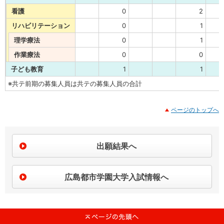
看護
0
2
リハビリテーション
0
1
理学療法
0
1
作業療法
0
0
子ども教育
1
1
※共テ前期の募集人員は共テの募集人員の合計
ページのトップへ
出願結果へ
広島都市学園大学入試情報へ