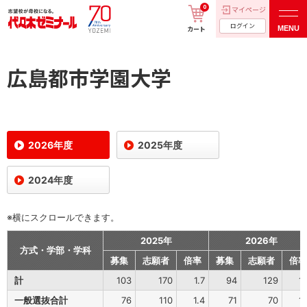
0
マイページ
ログイン
MENU
カート
広島都市学園大学
2026年度
2025年度
2024年度
※横にスクロールできます。
2025年
2026年
方式・学部・学科
募集
志願者
倍率
募集
志願者
倍率
計
103
170
1.7
94
129
1.
一般選抜合計
76
110
1.4
71
70
1.