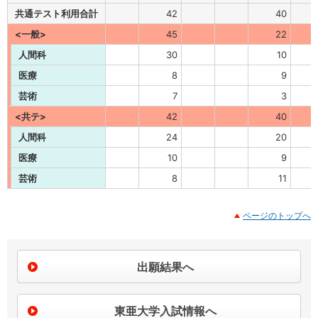
共通テスト利用合計
42
40
<一般>
45
22
人間科
30
10
医療
8
9
芸術
7
3
<共テ>
42
40
人間科
24
20
医療
10
9
芸術
8
11
ページのトップへ
出願結果へ
東亜大学入試情報へ