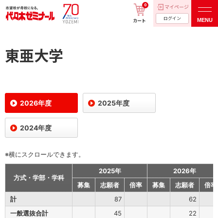
0
マイページ
ログイン
MENU
カート
東亜大学
2026年度
2025年度
2024年度
※横にスクロールできます。
2025年
2026年
方式・学部・学科
募集
志願者
倍率
募集
志願者
倍率
計
87
62
一般選抜合計
45
22