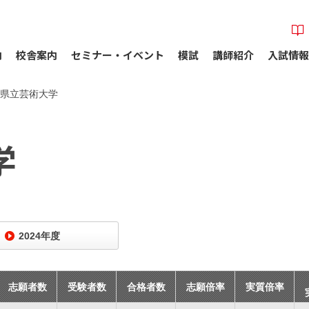
内
校舎案内
セミナー・イベント
模試
講師紹介
入試情報
県立芸術大学
学
2024年度
志願者数
受験者数
合格者数
志願倍率
実質倍率