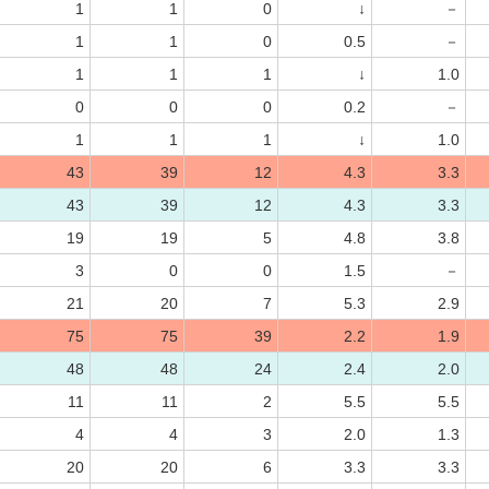
1
1
0
↓
－
1
1
0
0.5
－
1
1
1
↓
1.0
0
0
0
0.2
－
1
1
1
↓
1.0
43
39
12
4.3
3.3
43
39
12
4.3
3.3
19
19
5
4.8
3.8
3
0
0
1.5
－
21
20
7
5.3
2.9
75
75
39
2.2
1.9
48
48
24
2.4
2.0
11
11
2
5.5
5.5
4
4
3
2.0
1.3
20
20
6
3.3
3.3