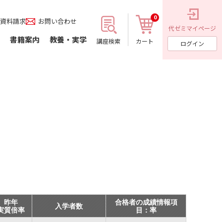
0
資料請求
お問い合わせ
代ゼミ
マイページ
書籍案内
教養・実学
講座検索
カート
ログイン
昨年
合格者の成績情報項
入学者数
実質倍率
目：率