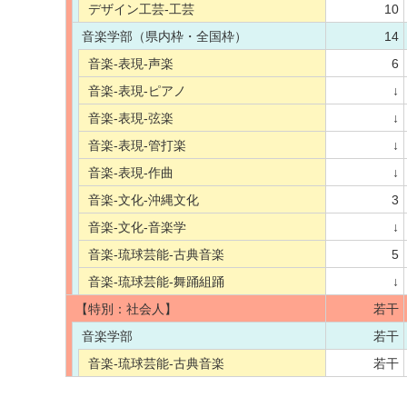
デザイン工芸-工芸
10
音楽学部（県内枠・全国枠）
14
音楽-表現-声楽
6
音楽-表現-ピアノ
↓
音楽-表現-弦楽
↓
音楽-表現-管打楽
↓
音楽-表現-作曲
↓
音楽-文化-沖縄文化
3
音楽-文化-音楽学
↓
音楽-琉球芸能-古典音楽
5
音楽-琉球芸能-舞踊組踊
↓
【特別：社会人】
若干
音楽学部
若干
音楽-琉球芸能-古典音楽
若干