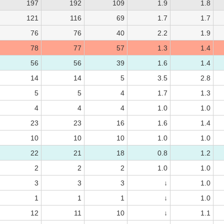
197
192
109
1.9
1.8
121
116
69
1.7
1.7
76
76
40
2.2
1.9
78
77
57
1.3
1.4
56
56
39
1.6
1.4
14
14
5
3.5
2.8
5
5
4
1.7
1.3
4
4
4
1.0
1.0
23
23
16
1.6
1.4
10
10
10
1.0
1.0
22
21
18
0.8
1.2
2
2
2
1.0
1.0
3
3
3
↓
1.0
1
1
1
↓
1.0
12
11
10
↓
1.1