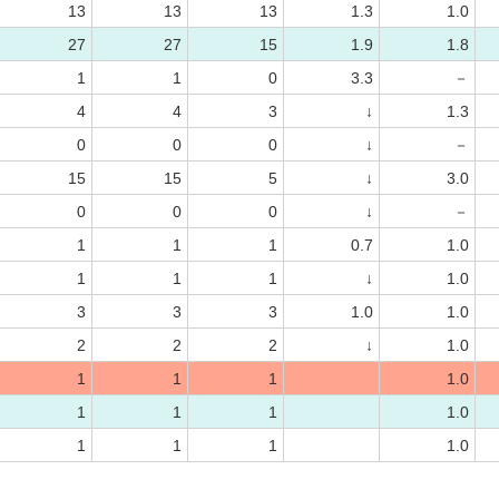
13
13
13
1.3
1.0
27
27
15
1.9
1.8
1
1
0
3.3
－
4
4
3
↓
1.3
0
0
0
↓
－
15
15
5
↓
3.0
0
0
0
↓
－
1
1
1
0.7
1.0
1
1
1
↓
1.0
3
3
3
1.0
1.0
2
2
2
↓
1.0
1
1
1
1.0
1
1
1
1.0
1
1
1
1.0