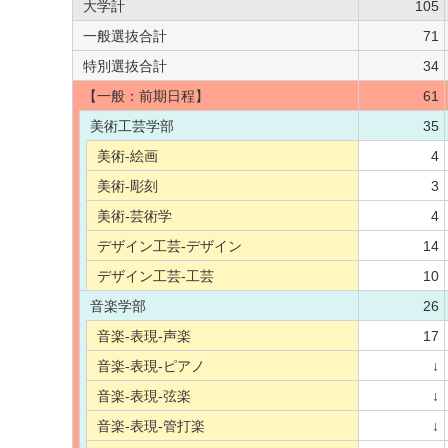
大学計
105
一般選抜合計
71
特別選抜合計
34
【一般：前期日程】
61
美術工芸学部
35
美術-絵画
4
美術-彫刻
3
美術-芸術学
4
デザイン工芸-デザイン
14
デザイン工芸-工芸
10
音楽学部
26
音楽-表現-声楽
17
音楽-表現-ピアノ
↓
音楽-表現-弦楽
↓
音楽-表現-管打楽
↓