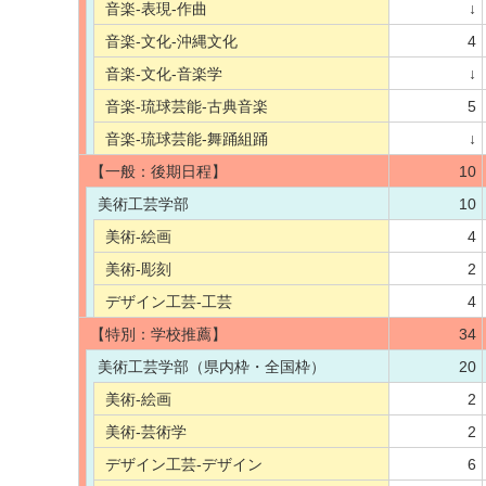
音楽-表現-作曲
↓
音楽-文化-沖縄文化
4
音楽-文化-音楽学
↓
音楽-琉球芸能-古典音楽
5
音楽-琉球芸能-舞踊組踊
↓
【一般：後期日程】
10
美術工芸学部
10
美術-絵画
4
美術-彫刻
2
デザイン工芸-工芸
4
【特別：学校推薦】
34
美術工芸学部（県内枠・全国枠）
20
美術-絵画
2
美術-芸術学
2
デザイン工芸-デザイン
6