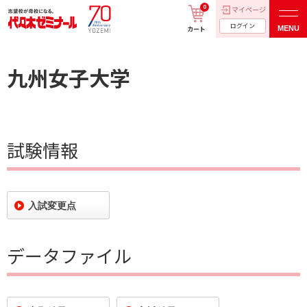
0
マイページ
ログイン
MENU
カート
九州女子大学
試験情報
入試変更点
データファイル