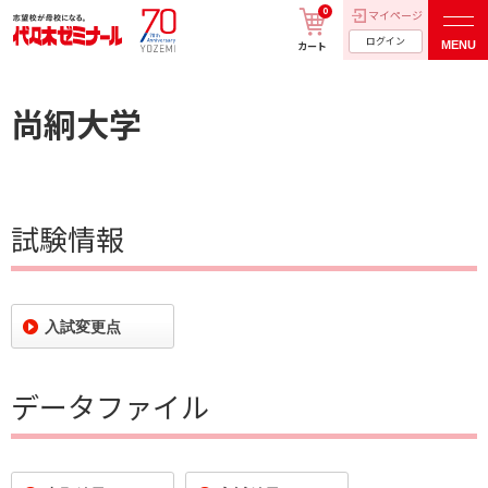
0
マイページ
ログイン
MENU
カート
尚絅大学
試験情報
入試変更点
データファイル