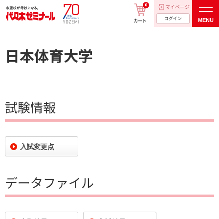
0
マイページ
ログイン
MENU
カート
日本体育大学
試験情報
入試変更点
データファイル