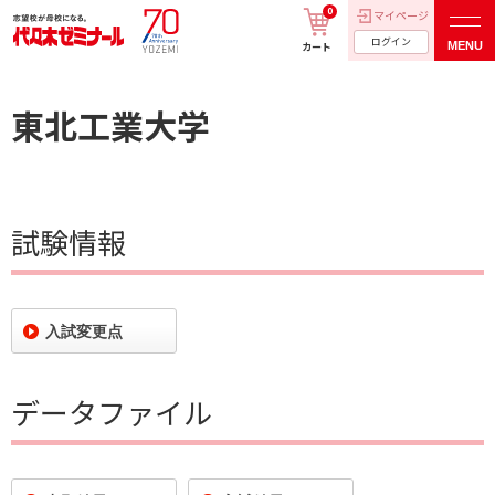
0
マイページ
ログイン
MENU
カート
東北工業大学
試験情報
入試変更点
データファイル