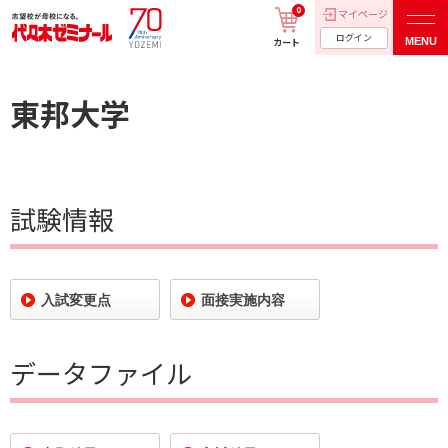
0
マイページ
ログイン
MENU
カート
東邦大学
試験情報
入試変更点
面接実施内容
データファイル