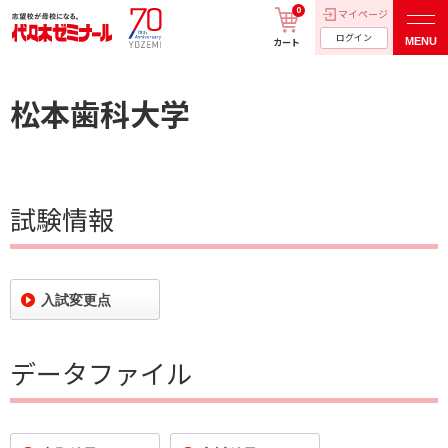
0
マイページ
ログイン
MENU
カート
松本歯科大学
試験情報
入試変更点
データファイル