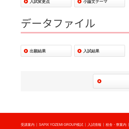
入試変更点
小論文テーマ
データファイル
出願結果
入試結果
受講案内
SAPIX YOZEMI GROUP模試
入試情報
校舎・寮案内