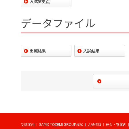
入試変更点
データファイル
出願結果
入試結果
受講案内
SAPIX YOZEMI GROUP模試
入試情報
校舎・寮案内