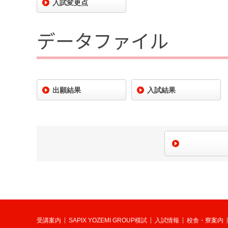
入試変更点
データファイル
出願結果
入試結果
受講案内
SAPIX YOZEMI GROUP模試
入試情報
校舎・寮案内