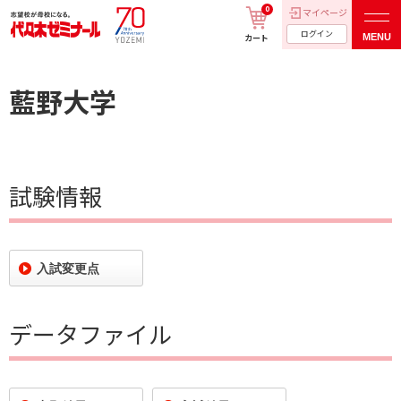
0
マイページ
ログイン
MENU
カート
藍野大学
試験情報
入試変更点
データファイル