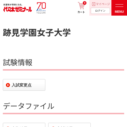
0
マイページ
ログイン
MENU
カート
跡見学園女子大学
試験情報
入試変更点
データファイル