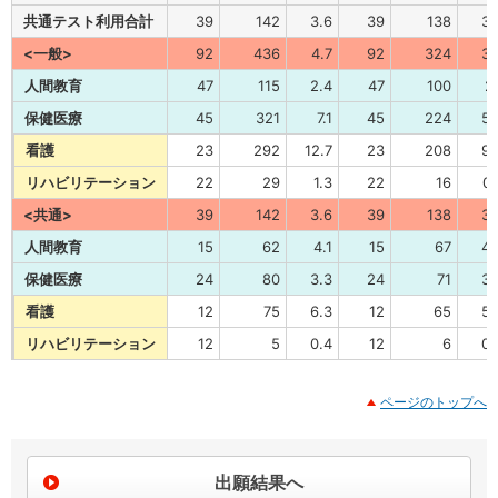
共通テスト利用合計
39
142
3.6
39
138
3.
<一般>
92
436
4.7
92
324
3.
人間教育
47
115
2.4
47
100
2.
保健医療
45
321
7.1
45
224
5.
看護
23
292
12.7
23
208
9.
リハビリテーション
22
29
1.3
22
16
0.
<共通>
39
142
3.6
39
138
3.
人間教育
15
62
4.1
15
67
4.
保健医療
24
80
3.3
24
71
3.
看護
12
75
6.3
12
65
5.
リハビリテーション
12
5
0.4
12
6
0.
ページのトップへ
出願結果へ