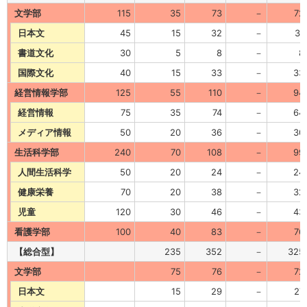
文学部
115
35
73
－
72
日本文
45
15
32
－
31
書道文化
30
5
8
－
8
国際文化
40
15
33
－
33
経営情報学部
125
55
110
－
94
経営情報
75
35
74
－
64
メディア情報
50
20
36
－
30
生活科学部
240
70
108
－
99
人間生活科学
50
20
24
－
24
健康栄養
70
20
38
－
32
児童
120
30
46
－
43
看護学部
100
40
83
－
76
【総合型】
235
352
－
325
文学部
75
76
－
72
日本文
15
29
－
27