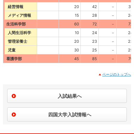
経営情報
20
42
－
37
メディア情報
15
28
－
24
生活科学部
60
72
－
72
人間生活科学
10
24
－
24
管理栄養士
20
23
－
23
児童
30
25
－
25
看護学部
45
85
－
79
ページのトップへ
入試結果へ
四国大学入試情報へ