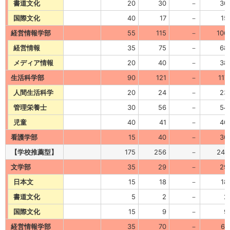
書道文化
20
30
－
30
国際文化
40
17
－
15
経営情報学部
55
115
－
106
経営情報
35
75
－
68
メディア情報
20
40
－
38
生活科学部
90
121
－
117
人間生活科学
20
24
－
23
管理栄養士
30
56
－
54
児童
40
41
－
40
看護学部
15
40
－
30
【学校推薦型】
175
256
－
241
文学部
35
29
－
29
日本文
15
18
－
18
書道文化
5
2
－
2
国際文化
15
9
－
9
経営情報学部
35
70
－
61