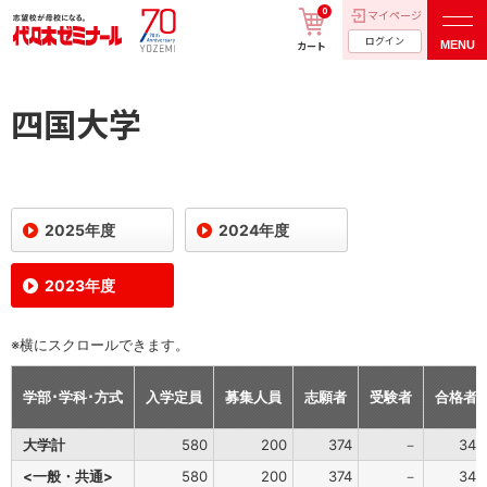
0
マイページ
ログイン
MENU
カート
四国大学
2025年度
2024年度
2023年度
※横にスクロールできます。
学部･学科･方式
入学定員
募集人員
志願者
受験者
合格者
大学計
580
200
374
－
341
<一般・共通>
580
200
374
－
341