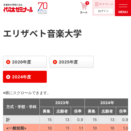
0
マイページ
ログイン
MENU
カート
エリザベト音楽大学
2026年度
2025年度
2024年度
※横にスクロールできます。
2023年
2024年
方式・学部・学科
募集
志願者
倍率
募集
志願者
倍率
計
15
13
0.9
15
13
0.9
<一般前期>
10
11
1.1
10
10
1.0