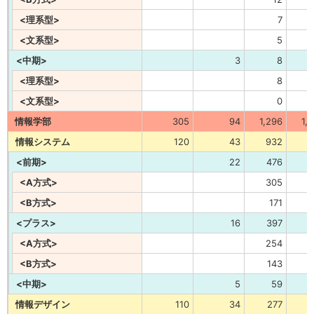
<理系型>
7
<文系型>
5
<中期>
3
8
<理系型>
8
<文系型>
0
情報学部
305
94
1,296
1,
情報システム
120
43
932
9
<前期>
22
476
4
<A方式>
305
2
<B方式>
171
<プラス>
16
397
3
<A方式>
254
<B方式>
143
<中期>
5
59
情報デザイン
110
34
277
2