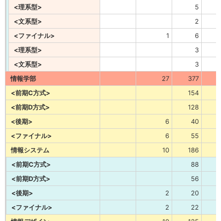
<理系型>
5
<文系型>
2
<ファイナル>
1
6
<理系型>
3
<文系型>
3
情報学部
27
377
<前期C方式>
154
<前期D方式>
128
<後期>
6
40
<ファイナル>
6
55
情報システム
10
186
<前期C方式>
88
<前期D方式>
56
<後期>
2
20
<ファイナル>
2
22