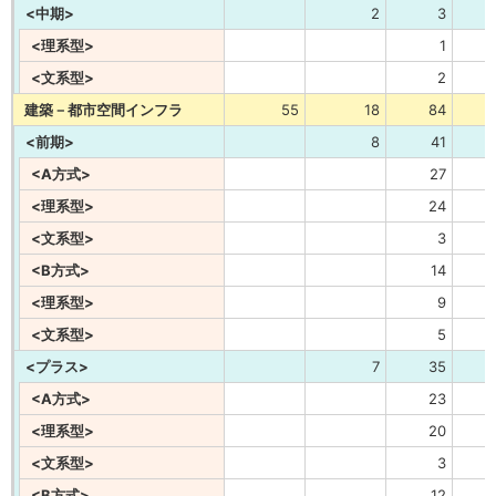
<中期>
2
3
<理系型>
1
<文系型>
2
建築－都市空間インフラ
55
18
84
<前期>
8
41
<A方式>
27
<理系型>
24
<文系型>
3
<B方式>
14
<理系型>
9
<文系型>
5
<プラス>
7
35
<A方式>
23
<理系型>
20
<文系型>
3
<B方式>
12