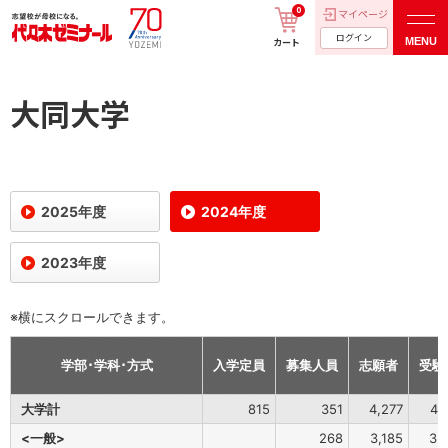
0
マイページ
ログイン
MENU
カート
大同大学
2025年度
2024年度
2023年度
※横にスクロールできます。
学部･学科･方式
入学定員
募集人員
志願者
受験
大学計
815
351
4,277
4,
<一般>
268
3,185
3,