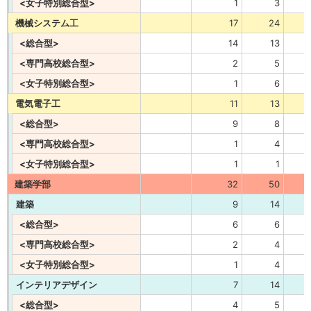
<女子特別総合型>
1
3
機械システム工
17
24
<総合型>
14
13
<専門高校総合型>
2
5
<女子特別総合型>
1
6
電気電子工
11
13
<総合型>
9
8
<専門高校総合型>
1
4
<女子特別総合型>
1
1
建築学部
32
50
建築
9
14
<総合型>
6
6
<専門高校総合型>
2
4
<女子特別総合型>
1
4
インテリアデザイン
7
14
<総合型>
4
5