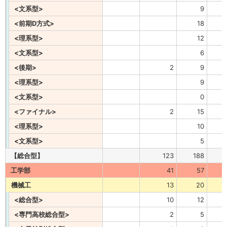
<文系型>
9
<前期D方式>
18
<理系型>
12
<文系型>
6
<後期>
2
9
<理系型>
9
<文系型>
0
<ファイナル>
2
15
<理系型>
10
<文系型>
5
【総合型】
123
188
工学部
41
57
機械工
13
20
<総合型>
10
12
<専門高校総合型>
2
5