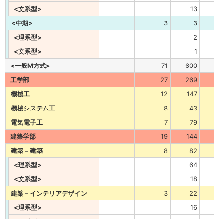
<文系型>
13
<中期>
3
3
<理系型>
2
<文系型>
1
<一般M方式>
71
600
5
工学部
27
269
2
機械工
12
147
機械システム工
8
43
電気電子工
7
79
建築学部
19
144
建築－建築
8
82
<理系型>
64
<文系型>
18
建築－インテリアデザイン
3
22
<理系型>
16