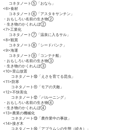
コネタノート⑤「おなら」
<6>食材
コネタノート⑥「アスタキサンチン」
・おもしろい名前の生き物②
・生き物のかくれんぼ②
<7>工業化
コネタノート⑦「温泉に入るサル」
<8>観賞
コネタノート⑧「シードバンク」
<9>海運
コネタノート⑨「コンテナ船」
・おもしろい名前の生き物③
・生き物のかくれんぼ③
<10>里山放置
コネタノート⑩「えさを育てる昆虫」
<11>防寒
コネタノート⑪「モアの天敵」
<12>不快害虫
コネタノート⑫「バルーニング」
・おもしろい名前の生き物④
・生き物のかくれんぼ④
<13>農業の機械化
コネタノート⑬「農作業中の事故」
<14>接ぎ木
コネタノート⑭「アブラムシの生態（続き）」