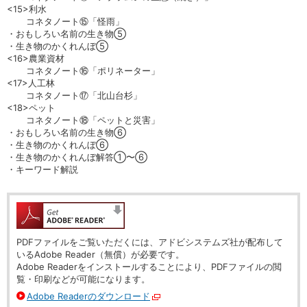
<15>利水
コネタノート⑮「怪雨」
・おもしろい名前の生き物⑤
・生き物のかくれんぼ⑤
<16>農業資材
コネタノート⑯「ポリネーター」
<17>人工林
コネタノート⑰「北山台杉」
<18>ペット
コネタノート⑱「ペットと災害」
・おもしろい名前の生き物⑥
・生き物のかくれんぼ⑥
・生き物のかくれんぼ解答①〜⑥
・キーワード解説
PDFファイルをご覧いただくには、アドビシステムズ社が配布して
いるAdobe Reader（無償）が必要です。
Adobe Readerをインストールすることにより、PDFファイルの閲
覧・印刷などが可能になります。
Adobe Readerのダウンロード
別ウィンドウで開く