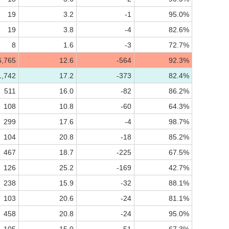
19
3.2
-1
95.0%
19
3.8
-4
82.6%
8
1.6
-3
72.7%
6,765
12.6
-564
92.3%
1,742
17.2
-373
82.4%
511
16.0
-82
86.2%
108
10.8
-60
64.3%
299
17.6
-4
98.7%
104
20.8
-18
85.2%
467
18.7
-225
67.5%
126
25.2
-169
42.7%
238
15.9
-32
88.1%
103
20.6
-24
81.1%
458
20.8
-24
95.0%