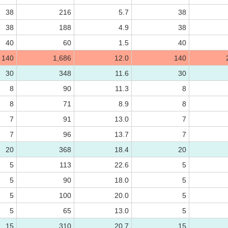
38
216
5.7
38
38
188
4.9
38
40
60
1.5
40
140
1,686
12.0
140
30
348
11.6
30
8
90
11.3
8
8
71
8.9
8
7
91
13.0
7
7
96
13.7
7
20
368
18.4
20
5
113
22.6
5
5
90
18.0
5
5
100
20.0
5
5
65
13.0
5
15
310
20.7
15