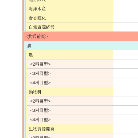
海洋水産
食香粧化
自然資源経営
<共通前期>
農
農
<2科目型>
<3科目型>
<4科目型>
動物科
<2科目型>
<3科目型>
<4科目型>
生物資源開発