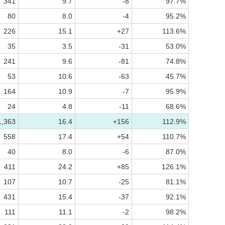
341
9.7
-8
97.7%
80
8.0
-4
95.2%
226
15.1
+27
113.6%
35
3.5
-31
53.0%
241
9.6
-81
74.8%
53
10.6
-63
45.7%
164
10.9
-7
95.9%
24
4.8
-11
68.6%
1,363
16.4
+156
112.9%
558
17.4
+54
110.7%
40
8.0
-6
87.0%
411
24.2
+85
126.1%
107
10.7
-25
81.1%
431
15.4
-37
92.1%
111
11.1
-2
98.2%