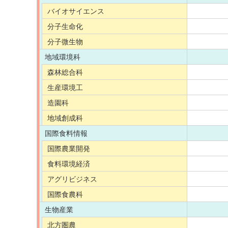
バイオサイエンス
分子生命化
分子微生物
地域環境科
森林総合科
生産環境工
造園科
地域創成科
国際食料情報
国際農業開発
食料環境経済
アグリビジネス
国際食農科
生物産業
北方圏農