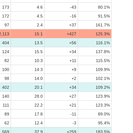
173
4.6
-43
80.1%
172
4.5
-16
91.5%
97
2.4
+37
161.7%
2,113
15.1
+427
125.3%
404
13.5
+56
116.1%
124
15.5
+34
137.8%
82
10.3
+11
115.5%
100
14.3
+9
109.9%
98
14.0
+2
102.1%
402
20.1
+34
109.2%
140
28.0
+27
123.9%
111
22.2
+21
123.3%
89
17.8
-11
89.0%
62
12.4
-3
95.4%
569
37.9
+259
183.5%