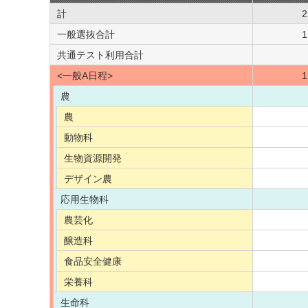
計
2
一般選抜合計
1
共通テスト利用合計
<一般A日程>
1
農
農
動物科
生物資源開発
デザイン農
応用生物科
農芸化
醸造科
食品安全健康
栄養科
生命科