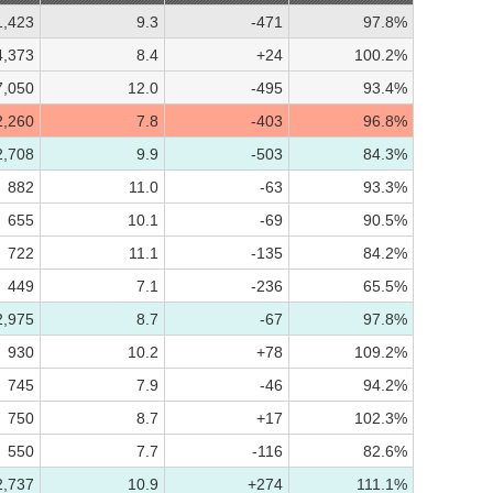
1,423
9.3
-471
97.8%
4,373
8.4
+24
100.2%
7,050
12.0
-495
93.4%
2,260
7.8
-403
96.8%
2,708
9.9
-503
84.3%
882
11.0
-63
93.3%
655
10.1
-69
90.5%
722
11.1
-135
84.2%
449
7.1
-236
65.5%
2,975
8.7
-67
97.8%
930
10.2
+78
109.2%
745
7.9
-46
94.2%
750
8.7
+17
102.3%
550
7.7
-116
82.6%
2,737
10.9
+274
111.1%