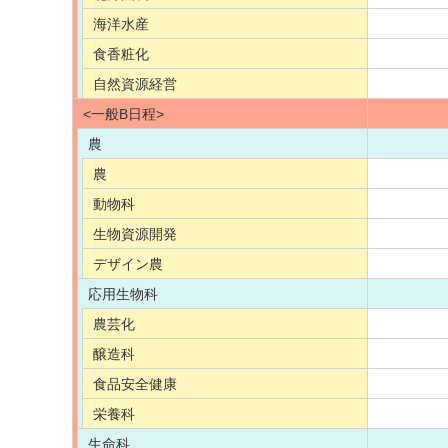
海洋水産
食香粧化
自然資源経営
<一般B日程>
農
農
動物科
生物資源開発
デザイン農
応用生物科
農芸化
醸造科
食品安全健康
栄養科
生命科