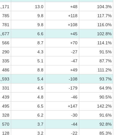
1,171
13.0
+48
104.3%
785
9.8
+118
117.7%
781
9.8
+108
116.0%
1,677
6.6
+45
102.8%
566
8.7
+70
114.1%
290
4.3
-27
91.5%
335
5.1
-47
87.7%
486
8.8
+49
111.2%
1,593
5.4
-108
93.7%
331
4.5
-179
64.9%
439
4.8
-46
90.5%
495
6.5
+147
142.2%
328
6.2
-30
91.6%
570
3.7
-44
92.8%
128
3.2
-22
85.3%