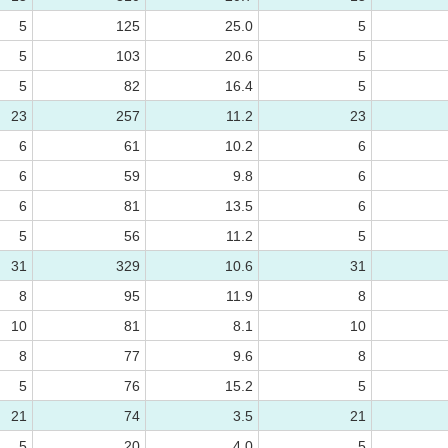
5
125
25.0
5
5
103
20.6
5
5
82
16.4
5
23
257
11.2
23
6
61
10.2
6
6
59
9.8
6
6
81
13.5
6
5
56
11.2
5
31
329
10.6
31
8
95
11.9
8
10
81
8.1
10
8
77
9.6
8
5
76
15.2
5
21
74
3.5
21
5
20
4.0
5