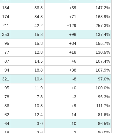
184
36.8
+59
147.2%
174
34.8
+71
168.9%
211
42.2
+129
257.3%
353
15.3
+96
137.4%
95
15.8
+34
155.7%
77
12.8
+18
130.5%
87
14.5
+6
107.4%
94
18.8
+38
167.9%
321
10.4
-8
97.6%
95
11.9
+0
100.0%
78
7.8
-3
96.3%
86
10.8
+9
111.7%
62
12.4
-14
81.6%
64
3.0
-10
86.5%
18
3.6
-2
90.0%