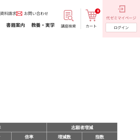
0
資料請求
お問い合わせ
代ゼミ
マイページ
書籍案内
教養・実学
講座検索
カート
ログイン
年
志願者増減
者
倍率
増減数
指数