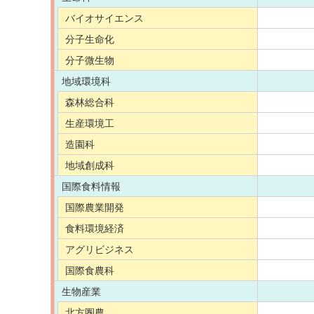
バイオサイエンス
分子生命化
分子微生物
地域環境科
森林総合科
生産環境工
造園科
地域創成科
国際食料情報
国際農業開発
食料環境経済
アグリビジネス
国際食農科
生物産業
北方圏農