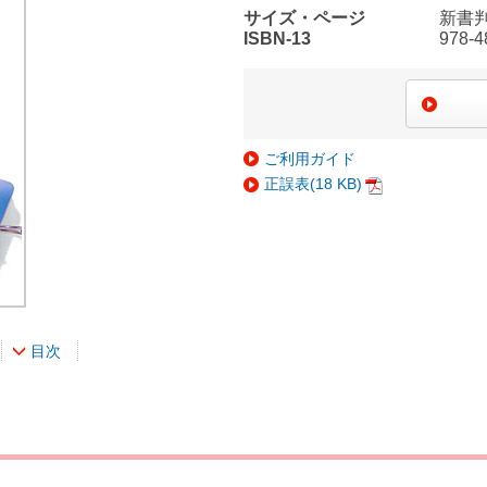
サイズ・ページ
新書判
ISBN-13
978-4
ご利用ガイド
正誤表(18 KB)
PDF
目次