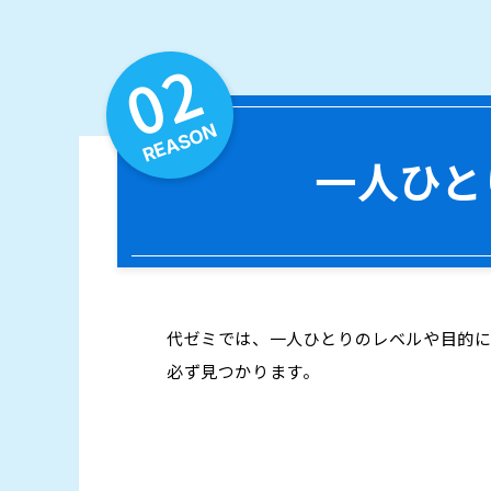
02
REASON
一人ひと
代ゼミでは、一人ひとりのレベルや目的
必ず見つかります。