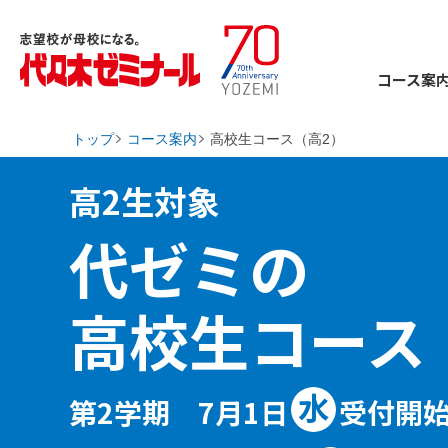
コース案
トップ
コース案内
高校生コース（高2）
›
›
高2生対象
代ゼミの
高校生コース
水
第2学期 7月1日
受付開