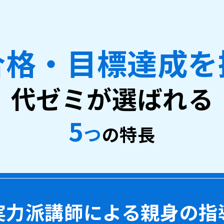
合格・目標達成を
代ゼミが選ばれる
5
つ
の特長
実力派講師による
親身の指