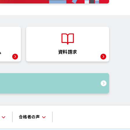
込
資料請求
合格者の声