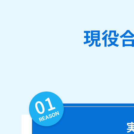
現役
01
REASON