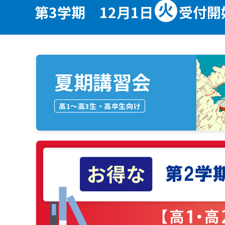
火
第3学期 12月1日
受付開
夏期講習会
高1～高3生・高卒生向け