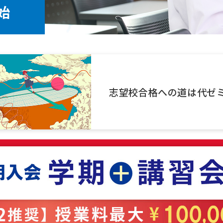
始
志望校合格への道は代ゼ