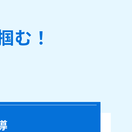
掴む！
導