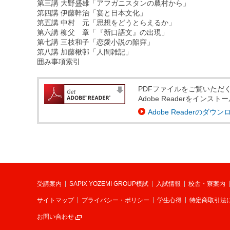
第三講 大野盛雄「アフガニスタンの農村から」
第四講 伊藤幹治「宴と日本文化」
第五講 中村 元「思想をどうとらえるか」
第六講 柳父 章「『新口語文』の出現」
第七講 三枝和子「恋愛小説の陥穽」
第八講 加藤楸邨「人間雑記」
囲み事項索引
PDFファイルをご覧いただく
Adobe Readerをイ
Adobe Readerのダウン
受講案内
SAPIX YOZEMI GROUP模試
入試情報
校舎・寮案内
サイトマップ
プライバシー・ポリシー
学生心得
特定商取引法
お問い合わせ
別ウィンドウで開く