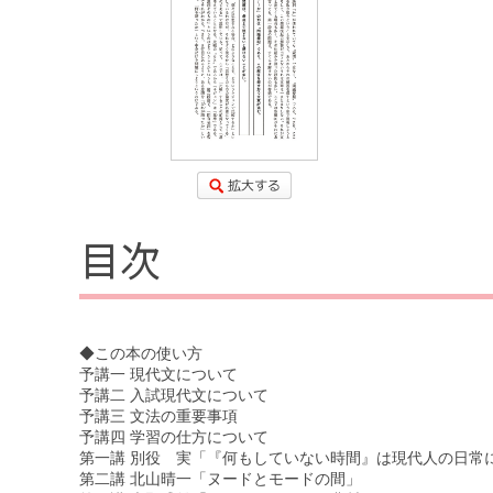
目次
◆この本の使い方
予講一 現代文について
予講二 入試現代文について
予講三 文法の重要事項
予講四 学習の仕方について
第一講 別役 実「『何もしていない時間』は現代人の日常
第二講 北山晴一「ヌードとモードの間」