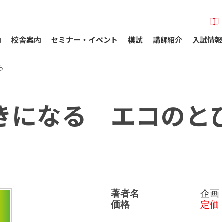
内
校舎案内
セミナー・イベント
模試
講師紹介
入試情報
ら
きになる エコのと
著者名
企画
価格
定価 