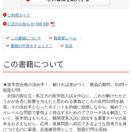
ご利用ガイド
訂正のお知らせ(186 KB)
PDF
この書籍について
難易度レベル
書籍の中身をチェック！
目次
この書籍について
★医学部合格の決め手！ 解ければ差がつく「勝負の難問」50問＋
類題57問
全国の国公立・私立大の医学部入試を中心に、これが解けたかど
うかが合否に影響を与えたと思われる勝負どころの良問50問を精
選。その決め手となったポイントを的確に指摘しながら、極めてハ
イレベルな問題で要領よく得点するためのアプローチ法を解説して
いく。医学部はもちろん、難関理系入試に頻出する重要テーマの基
本をおさえながら、応用・発展問題へ対応できるような思考力を身
につけるのに最適。反復練習用として、類題57問も収録。