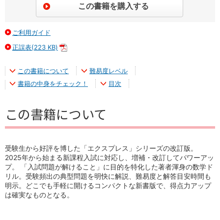
ご利用ガイド
正誤表(223 KB)
PDF
この書籍について
難易度レベル
書籍の中身をチェック！
目次
この書籍について
受験生から好評を博した「エクスプレス」シリーズの改訂版。
2025年から始まる新課程入試に対応し、増補・改訂してパワーアッ
プ。 「入試問題が解けること」に目的を特化した著者渾身の数学ド
リル。受験頻出の典型問題を明快に解説、難易度と解答目安時間も
明示。どこでも手軽に開けるコンパクトな新書版で、得点力アップ
は確実なものとなる。