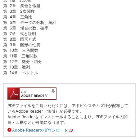
第
0
1章 式の値
第
0
2章 集合と命題
第
0
3章 2次関数
第
0
4章 三角比
第
0
5章 データの分析、統計
第
0
6章 場合の数、確率
第
0
7章 式と証明
第
0
8章 図形と式
第
0
9章 図形の性質
第
0
10章 三角関数
第
0
11章 三角関数
第
0
12章 微分・積分
第
0
13章 数列
第
0
14章 ベクトル
PDFファイルをご覧いただくには、アドビシステムズ社が配布して
いるAdobe Reader（無償）が必要です。
Adobe Readerをインストールすることにより、PDFファイルの閲
覧・印刷などが可能になります。
Adobe Readerのダウンロード
別ウィンドウで開く