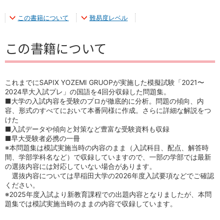
この書籍について
難易度レベル
この書籍について
これまでにSAPIX YOZEMI GRUOPが実施した模擬試験「2021〜
2024早大入試プレ」の国語を4回分収録した問題集。
■大学の入試内容を受験のプロが徹底的に分析。問題の傾向、内
容、形式のすべてにおいて本番同様に作成。さらに詳細な解説をつ
けた
■入試データや傾向と対策など豊富な受験資料も収録
■早大受験者必携の一冊
※本問題集は模試実施当時の内容のまま（入試科目、配点、解答時
間、学部学科名など）で収録していますので、一部の学部では最新
の選抜内容には対応していない場合があります。
選抜内容については早稲田大学の2026年度入試要項などでご確認
ください。
※2025年度入試より新教育課程での出題内容となりましたが、本問
題集では模試実施当時のままの内容で収録しています。