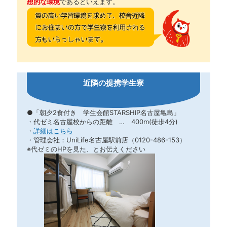
想的な環境
であるといえます。
近隣の提携学生寮
●「朝夕2食付き 学生会館STARSHIP名古屋亀島」
・代ゼミ名古屋校からの距離 … 400m(徒歩4分)
・
詳細はこちら
・管理会社：UniLife名古屋駅前店（0120-486-153）
※代ゼミのHPを見た、とお伝えください