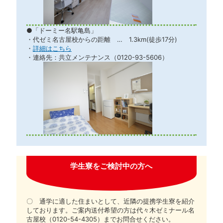
●「ドーミー名駅亀島」
・代ゼミ名古屋校からの距離 … 1.3km(徒歩17分)
・
詳細はこちら
・連絡先：共立メンテナンス（0120-93-5606）
学生寮をご検討中の方へ
〇 通学に適した住まいとして、近隣の提携学生寮を紹介
しております。ご案内送付希望の方は代々木ゼミナール名
古屋校（0120-54-4305）までお問合せください。