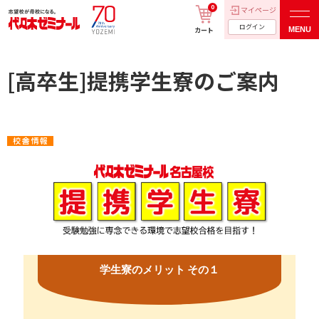
0
マイページ
ログイン
MENU
カート
[高卒生]提携学生寮のご案内
学生寮のメリット その１