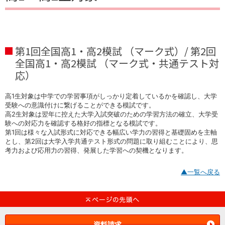
第1回全国高1・高2模試 （マーク式）/ 第2回
全国高1・高2模試 （マーク式・共通テスト対
応）
高1生対象は中学での学習事項がしっかり定着しているかを確認し、大学
受験への意識付けに繋げることができる模試です。
高2生対象は翌年に控えた大学入試突破のための学習方法の確立、大学受
験への対応力を確認する格好の指標となる模試です。
第1回は様々な入試形式に対応できる幅広い学力の習得と基礎固めを主軸
とし、第2回は大学入学共通テスト形式の問題に取り組むことにより、思
考力および応用力の習得、発展した学習への契機となります。
▲一覧へ戻る
資料請求