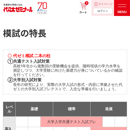
0
マイページ
ログイン
MENU
カート
模試の特長
〇
代ゼミ模試 二本の柱
①
共通テスト入試対策
高校1年生から複数回の受験機会を提供。随時現状の学力水準を
測定しつつ、大学受験に向けた基礎力が身についているかの確認
を行ってください。
②
大学別入試対策
長年の研究により、実際の大学入試の形式・内容に準拠させた代
ゼミの大学別入試プレテストで、入念な準備を行いましょう。
レベ
基礎
標準
発展
ル
大学入学共通テスト入試プレ
高3