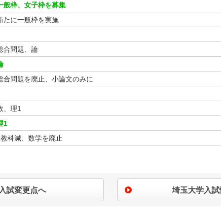
一般枠、女子枠を募集
新たに一般枠を実施
総合問題、論
論
総合問題を廃止、小論文のみに
数、理1
理1
1教科減、数学を廃止
入試変更点へ
埼玉大学入試