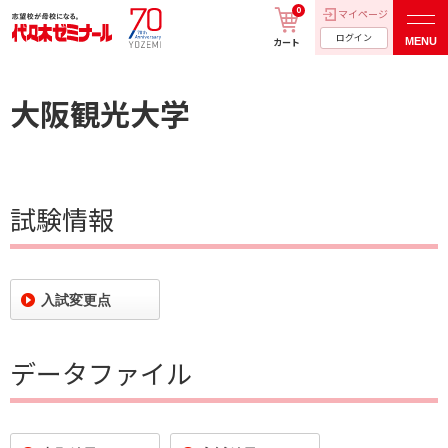
0
マイページ
ログイン
MENU
カート
大阪観光大学
試験情報
入試変更点
データファイル