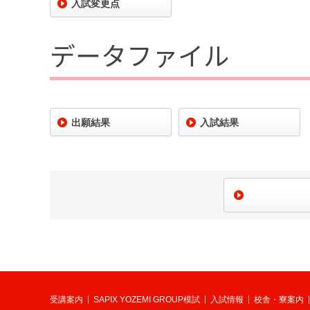
入試変更点
データファイル
出願結果
入試結果
受講案内
SAPIX YOZEMI GROUP模試
入試情報
校舎・寮案内