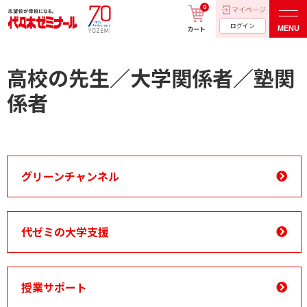
0
マイページ
ログイン
MENU
カート
高校の先生／大学関係者／塾関
係者
グリーンチャンネル
代ゼミの大学支援
授業サポート