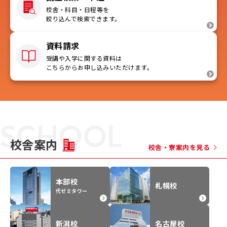
校舎・科目・日程等を
絞り込んで検索できます。
資料請求
受講や入学に関する資料は
こちらからお申し込みいただけます。
SCHOOL
校舎案内
校舎・寮案内を見る
本部校
札幌校
代ゼミタワー
新潟校
名古屋校