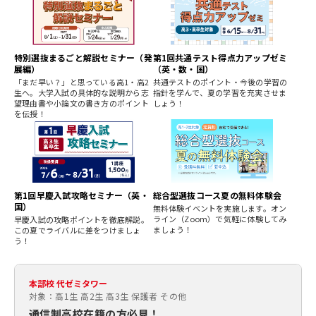
特別選抜まるごと解説セミナー（発
第1回共通テスト得点力アップゼミ
展編）
（英・数・国）
「まだ早い？」と思っている高1・高2
共通テストのポイント・今後の学習の
生へ。大学入試の具体的な説明から志
指針を学んで、夏の学習を充実させま
望理由書や小論文の書き方のポイント
しょう！
を伝授！
第1回早慶入試攻略セミナー（英・
総合型選抜コース夏の無料体験会
国）
無料体験イベントを実施します。オン
ライン（Zoom）で気軽に体験してみ
早慶入試の攻略ポイントを徹底解説。
ましょう！
この夏でライバルに差をつけましょ
う！
本部校 代ゼミタワー
対象：高1生 高2生 高3生 保護者 その他
通信制高校在籍の方必見！