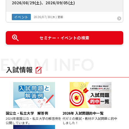
2026/08/29(土)、2026/09/05(土)
イベント
2026/07/30(木) 更新
セミナー・イベントの検索
EXAM INFO
入試情報
国公立・私立大学 解答例
2026年 入試問題的中一覧
2026年度国公立・私立大学の解答例を
代ゼミの模試・教材が入試問題に的中
公開しています。
しました！