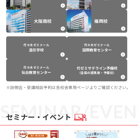
大阪南校
福岡校
代々木ゼミナール
代々木ゼミナール
造形学校
国際教育センター
代々木ゼミナール
代ゼミサテライン予備校
仙台教育センター
（全国の提携塾・予備校）
※説明会・受講相談予約は各校舎専用ページよりご確認ください。
SEMINAR/EVEN
セミナー・イベント