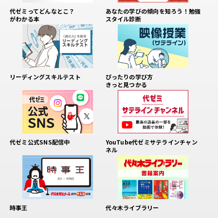
あなたの学びの傾向を知ろう！勉強
代ゼミってどんなとこ？
スタイル診断
がわかる本
リーディングスキルテスト
ぴったりの学び方
きっと見つかる
代ゼミ公式SNS配信中
YouTube代ゼミサテラインチャン
ネル
時事王
代々木ライブラリー