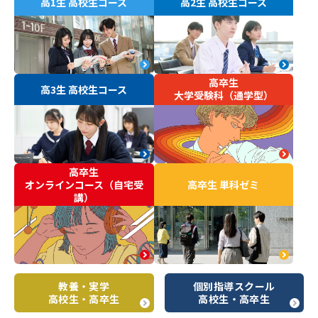
高1生 高校生コース
高2生 高校生コース
高卒生
高3生 高校生コース
大学受験科（通学型）
高卒生
オンラインコース（自宅受
高卒生 単科ゼミ
講）
教養・実学
個別指導スクール
高校生・高卒生
高校生・高卒生