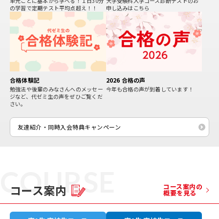
単元ごとに基本から学べる！１日30分
大学受験科入学コース診断テストのお
の学習で定期テスト平均点超え！！
申し込みはこちら
2026 合格の声
合格体験記
今年も合格の声が到着しています！
勉強法や後輩のみなさんへのメッセー
ジなど、代ゼミ生の声をぜひご覧くだ
さい。
友達紹介・同時⼊会特典キャンペーン
COURSE
コース案内
コース案内の
概要を見る