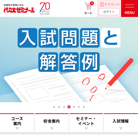
0
マイページ
ログイン
MENU
カート
コース
セミナー・
校舎案内
入試情報
案内
イベント