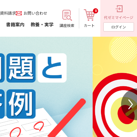
0
資料請求
お問い合わせ
代ゼミ
マイページ
書籍案内
教養・実学
講座検索
カート
ログイン