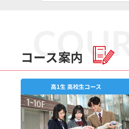
COUR
コース案内
高1生 高校生コース