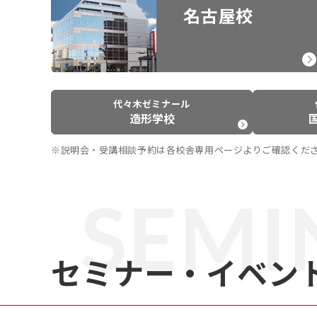
名古屋校
代々木ゼミナール
造形学校
※説明会・受講相談予約は各校舎専用ページよりご確認くだ
SEMI
セミナー・イベン