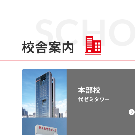
SCH
校舎案内
本部校
代ゼミタワー