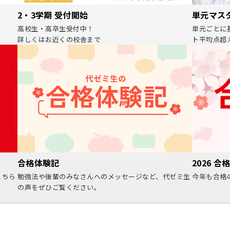
2・3学期 受付開始
単元マスタ
高校生・高卒生受付中！
単元ごとに
詳しくはお近くの校舎まで
ト平均点超
2026 合
合格体験記
今年も合格
こちら
勉強法や後輩のみなさんへのメッセージなど、代ゼミ生
の声をぜひご覧ください。