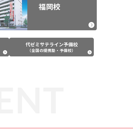
福岡校
代ゼミサテライン予備校
（全国の提携塾・予備校）
ENT