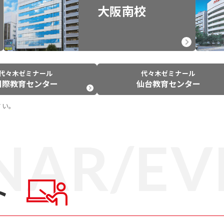
大阪南校
代々木ゼミナール
代々木ゼミナール
国際教育センター
仙台教育センター
さい。
NAR/EV
ト