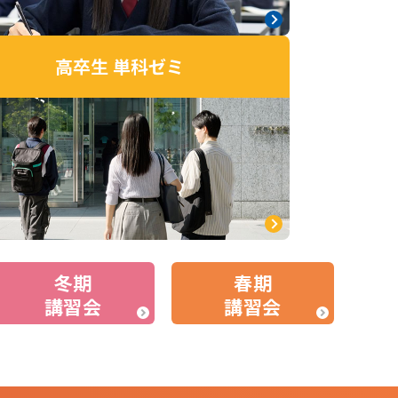
高卒生 単科ゼミ
冬期
春期
講習会
講習会