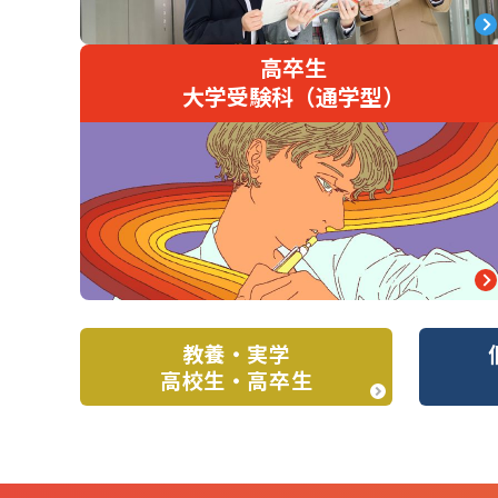
高卒生
大学受験科（通学型）
教養・実学
高校生・高卒生