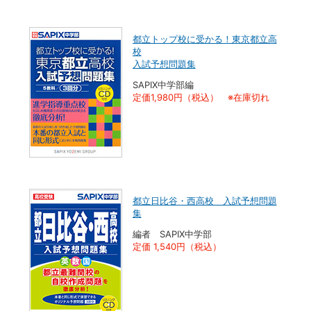
都立トップ校に受かる！東京都立高
校
入試予想問題集
SAPIX中学部編
定価1,980円（税込） ※在庫切れ
都立日比谷・西高校 入試予想問題
集
編者 SAPIX中学部
定価 1,540円（税込）