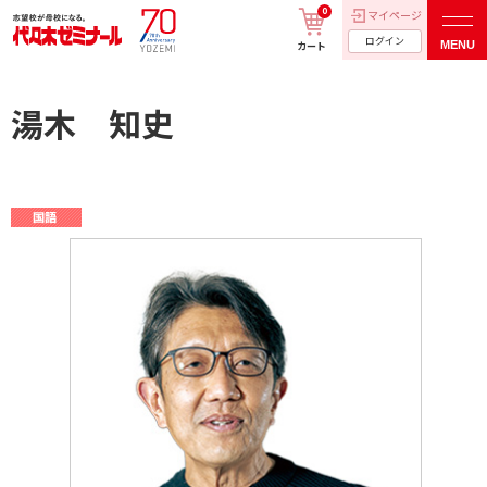
0
マイページ
ログイン
MENU
カート
湯木 知史