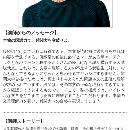
【講師からのメッセージ】
本物の国語力で、難関大を突破せよ。
接続詞だけ見ていれば解答できる、本文を読む前に選択肢を見れば
内容を予測できる、傍線部の前後に必ずヒントがある等々。テクニ
ックとかパターンと称するたくさんの怪しげな言説が横行する入試
現代文。これらは、文章を理解する力の不足する受験生に対し、な
んとなくできるようになったと思わせるマヤカシにすぎません。難
関大学合格のためには、何よりも与えられた問題本文の正確な理解
が求められています。設問は、その本文の正確な理解ができている
かを確認しようとするものです。そこで、私の授業では、ハイレベ
ルな文章をどこまでも正確に理解することにこだわります。本物の
文章理解力を養い、難関大への合格を実現しましょう。
【講師ストーリー】
大学院時代の法律系専門学校での講義・指導、その後の代ゼミという大