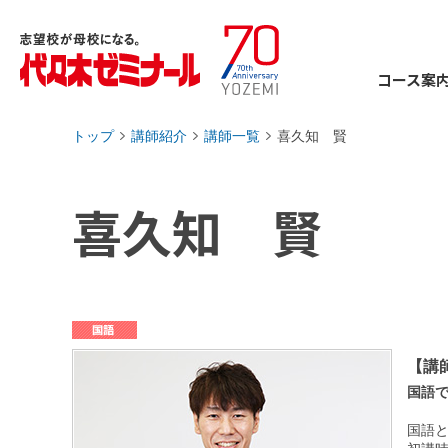
コース案
トップ
講師紹介
講師一覧
喜久知 賢
›
›
›
喜久知 賢
【講
国語
国語