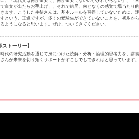
時に、「現代文は何が重要で、何が重要でないのかがわからない」、「
文で白文が出たらお手上げ」、それで結局、何となくの感覚で場当たり
聞きます。こうした生徒さんは、基本ルールを習得していないために、
かすという、王道ですが、多くの受験生ができていないことを、初歩か
てるようになると思います。ぜひ、ついてきてください。
師ストーリー】
院時代の研究活動を通じて身につけた読解・分析・論理的思考力を、講
なさんが未来を切り拓くサポートがすこしでもできればと思っています