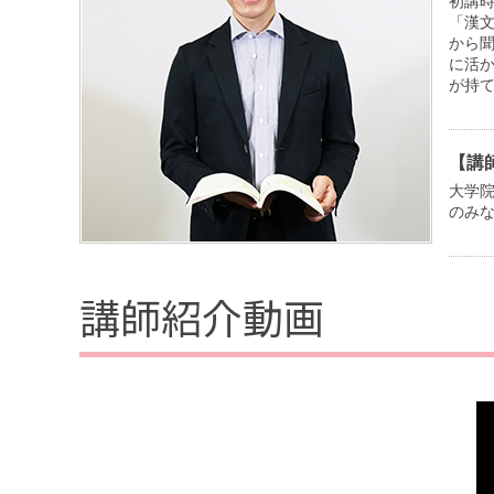
初講
「漢
から
に活
が持
【講
大学
のみ
講師紹介動画