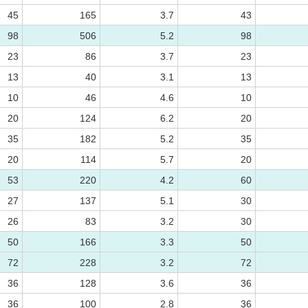
45
165
3.7
43
98
506
5.2
98
23
86
3.7
23
13
40
3.1
13
10
46
4.6
10
20
124
6.2
20
35
182
5.2
35
20
114
5.7
20
53
220
4.2
60
27
137
5.1
30
26
83
3.2
30
50
166
3.3
50
72
228
3.2
72
36
128
3.6
36
36
100
2.8
36