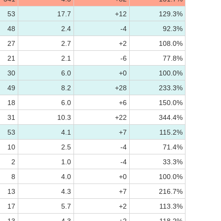
53
17.7
+12
129.3%
48
2.4
-4
92.3%
27
2.7
+2
108.0%
21
2.1
-6
77.8%
30
6.0
+0
100.0%
49
8.2
+28
233.3%
18
6.0
+6
150.0%
31
10.3
+22
344.4%
53
4.1
+7
115.2%
10
2.5
-4
71.4%
2
1.0
-4
33.3%
8
4.0
+0
100.0%
13
4.3
+7
216.7%
17
5.7
+2
113.3%