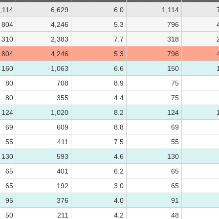
,114
6,629
6.0
1,114
804
4,246
5.3
796
310
2,383
7.7
318
804
4,246
5.3
796
160
1,063
6.6
150
80
708
8.9
75
80
355
4.4
75
124
1,020
8.2
124
69
609
8.8
69
55
411
7.5
55
130
593
4.6
130
65
401
6.2
65
65
192
3.0
65
95
376
4.0
91
50
211
4.2
48