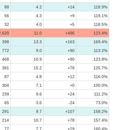
88
4.2
+14
118.9%
56
4.3
+9
119.1%
32
4.0
+5
118.5%
2,620
11.0
+496
123.4%
398
13.3
+163
169.4%
772
9.0
+90
113.2%
468
10.9
+90
123.8%
381
15.2
+78
125.7%
87
4.8
+12
116.0%
304
7.1
+0
100.0%
239
9.6
+24
111.2%
65
3.6
-24
73.0%
291
9.7
+107
158.2%
214
10.7
+78
157.4%
77
7.7
+29
160.4%