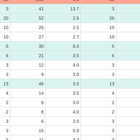
3
41
13.7
3
20
52
2.6
20
10
25
2.5
10
10
27
2.7
10
5
30
6.0
5
6
21
3.5
6
3
12
4.0
3
3
9
3.0
3
13
46
3.5
13
4
14
3.5
4
2
6
3.0
2
2
8
4.0
2
3
6
2.0
3
3
15
5.0
3