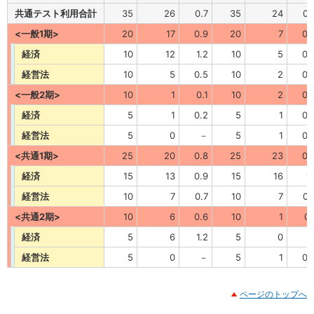
共通テスト利用合計
35
26
0.7
35
24
0.
<一般1期>
20
17
0.9
20
7
0.
経済
10
12
1.2
10
5
0.
経営法
10
5
0.5
10
2
0.
<一般2期>
10
1
0.1
10
2
0.
経済
5
1
0.2
5
1
0.
経営法
5
0
－
5
1
0.
<共通1期>
25
20
0.8
25
23
0.
経済
15
13
0.9
15
16
1.
経営法
10
7
0.7
10
7
0.
<共通2期>
10
6
0.6
10
1
0.
経済
5
6
1.2
5
0
経営法
5
0
－
5
1
0.
ページのトップへ