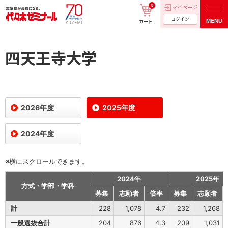
0
マイページ
ログイン
MENU
カート
四天王寺大学
2026年度
2025年度
2024年度
※横にスクロールできます。
2024年
2025年
方式・学部・学科
募集
志願者
倍率
募集
志願者
計
228
1,078
4.7
232
1,268
一般選抜合計
204
876
4.3
209
1,031