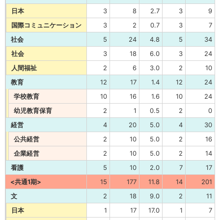
日本
3
8
2.7
3
9
国際コミュニケーション
3
2
0.7
3
7
社会
5
24
4.8
5
34
社会
3
18
6.0
3
24
人間福祉
2
6
3.0
2
10
教育
12
17
1.4
12
24
学校教育
10
16
1.6
10
24
幼児教育保育
2
1
0.5
2
0
経営
4
20
5.0
4
30
公共経営
2
10
5.0
2
16
企業経営
2
10
5.0
2
14
看護
5
10
2.0
7
17
<共通1期>
15
177
11.8
14
201
文
2
18
9.0
2
11
日本
1
17
17.0
1
7