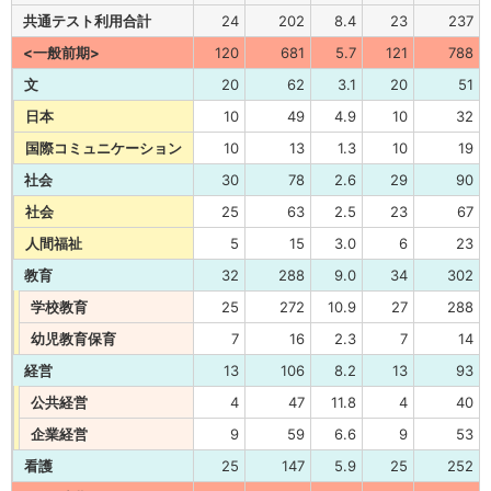
共通テスト利用合計
24
202
8.4
23
237
<一般前期>
120
681
5.7
121
788
文
20
62
3.1
20
51
日本
10
49
4.9
10
32
国際コミュニケーション
10
13
1.3
10
19
社会
30
78
2.6
29
90
社会
25
63
2.5
23
67
人間福祉
5
15
3.0
6
23
教育
32
288
9.0
34
302
学校教育
25
272
10.9
27
288
幼児教育保育
7
16
2.3
7
14
経営
13
106
8.2
13
93
公共経営
4
47
11.8
4
40
企業経営
9
59
6.6
9
53
看護
25
147
5.9
25
252