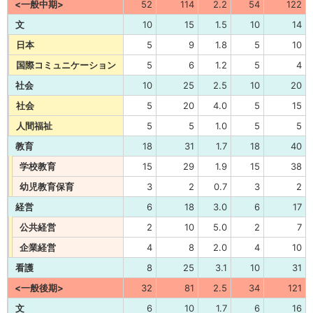
<一般中期>
52
114
2.2
54
122
文
10
15
1.5
10
14
日本
5
9
1.8
5
10
国際コミュニケーション
5
6
1.2
5
4
社会
10
25
2.5
10
20
社会
5
20
4.0
5
15
人間福祉
5
5
1.0
5
5
教育
18
31
1.7
18
40
学校教育
15
29
1.9
15
38
幼児教育保育
3
2
0.7
3
2
経営
6
18
3.0
6
17
公共経営
2
10
5.0
2
7
企業経営
4
8
2.0
4
10
看護
8
25
3.1
10
31
<一般後期>
32
81
2.5
34
121
文
6
10
1.7
6
16