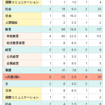
国際コミュニケーション
1
1
1.0
1
4
社会
2
18
9.0
2
20
社会
1
16
16.0
1
18
人間福祉
1
2
2.0
1
2
教育
5
98
19.6
5
117
学校教育
4
90
22.5
4
112
幼児教育保育
1
8
8.0
1
5
経営
2
12
6.0
2
8
公共経営
1
3
3.0
1
3
企業経営
1
9
9.0
1
5
看護
4
31
7.8
3
45
<共通2期>
9
25
2.8
9
36
文
2
8
4.0
2
7
日本
1
8
8.0
1
5
国際コミュニケーション
1
0
－
1
2
社会
2
4
2.0
2
8