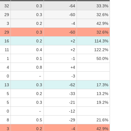
32
0.3
-64
33.3%
29
0.3
-60
32.6%
3
0.2
-4
42.9%
29
0.3
-60
32.6%
16
0.2
+2
114.3%
11
0.4
+2
122.2%
1
0.1
-1
50.0%
4
0.8
+4
0
－
-3
13
0.3
-62
17.3%
5
0.2
-33
13.2%
5
0.3
-21
19.2%
0
－
-12
8
0.5
-29
21.6%
3
0.2
-4
42.9%