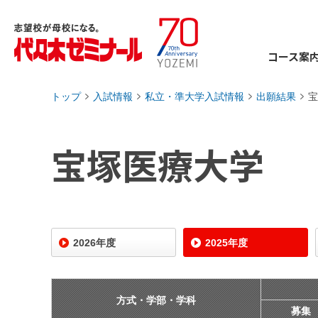
コース案
トップ
入試情報
私立・準大学入試情報
出願結果
宝
›
›
›
›
宝塚医療大学
2026年度
2025年度
方式・学部・学科
募集