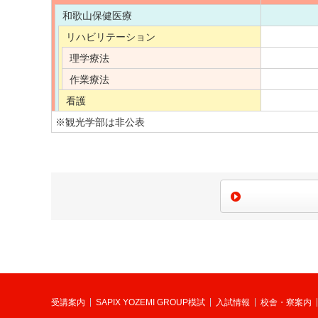
和歌山保健医療
リハビリテーション
理学療法
作業療法
看護
※観光学部は非公表
受講案内
SAPIX YOZEMI GROUP模試
入試情報
校舎・寮案内