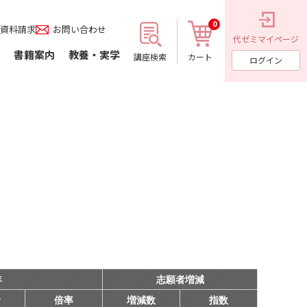
0
資料請求
お問い合わせ
代ゼミ
マイページ
書籍案内
教養・実学
講座検索
カート
ログイン
年
志願者増減
者
倍率
増減数
指数