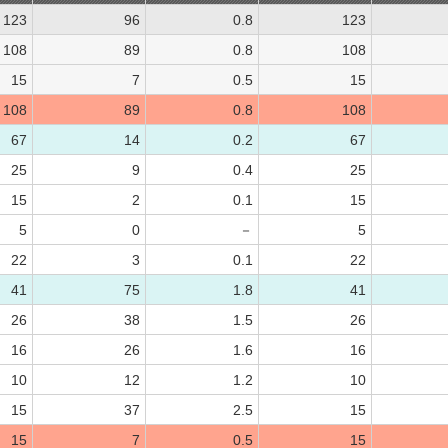
123
96
0.8
123
108
89
0.8
108
15
7
0.5
15
108
89
0.8
108
67
14
0.2
67
25
9
0.4
25
15
2
0.1
15
5
0
－
5
22
3
0.1
22
41
75
1.8
41
26
38
1.5
26
16
26
1.6
16
10
12
1.2
10
15
37
2.5
15
15
7
0.5
15