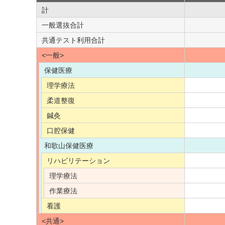
計
一般選抜合計
共通テスト利用合計
<一般>
保健医療
理学療法
柔道整復
鍼灸
口腔保健
和歌山保健医療
リハビリテーション
理学療法
作業療法
看護
<共通>