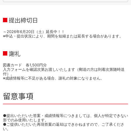
提出締切日
～2026年6月20日（土）延長中！！
※申込・提出状況により、期間を短縮または延長する場合があります。
謝礼
図書カード 各1,500円分
入力フォームを確認次第お渡しいたします（郵送の方は到着次第随時送
付）。
※成績情報等に不足がある場合、謝礼の対象になりません。
留意事項
●提出いただいた答案・成績情報等につきましては、個人が特定できない
形でのみ使用いたします。
●ご提供いただいた再現答案の返却はできかねますので、ご了承くださ
い。