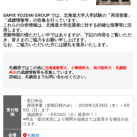
SAPIX YOZEMI GROUP では、北海道大学入学試験の「再現答案」
「成績情報等」の収集を行っています。
これらの分析情報は、北海道大学志望者に対する的確な指導等に活
用します。
受験時期の慌ただしい中ではありますが、下記の内容をご覧いただ
き、皆さまのご協力をお願い申し上げます。
なお、ご協力いただいた方には謝礼を進呈いたします。
札幌校ではこの他に
、
、
・
北海道教育大
小樽商科大
旭川医科大
札幌医
の成績情報等を収集しています。
科大
詳細は、札幌校までお問い合わせください。
・窓口申込
再現答案（前期日程のみ）：2026年2月26日（木）～4月
受付期
5日（日）まで
間
成績開示：～6月20日（土）延長中！！
※申込・提出状況により期間を短縮または延長する場合があ
ります。
会場
札幌校