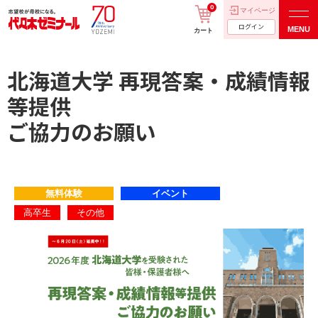
0
マイページ
ログイン
MENU
カート
北海道大学 再現答案・成績情報
等提供
ご協力のお願い
無料体験
イベント
高卒生
その他