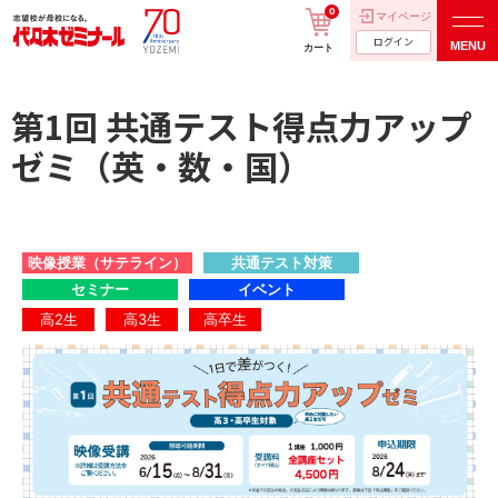
0
マイページ
ログイン
MENU
カート
第1回 共通テスト得点力アップ
ゼミ（英・数・国）
映像授業（サテライン）
共通テスト対策
セミナー
イベント
高2生
高3生
高卒生