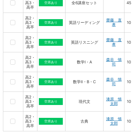
高3・
全6講座セット
450
空席あり
高卒
高2・
齋藤 直
高3・
英語リーディング
100
空席あり
孝
高卒
高2・
齋藤 直
高3・
英語リスニング
100
空席あり
孝
高卒
高2・
森谷 慎
高3・
数学Ⅰ・A
100
空席あり
司
高卒
高2・
森谷 慎
高3・
数学Ⅱ・B・C
100
空席あり
司
高卒
高2・
漆原 慎
高3・
現代文
100
空席あり
太郎
高卒
高2・
漆原 慎
高3・
古典
100
空席あり
太郎
高卒