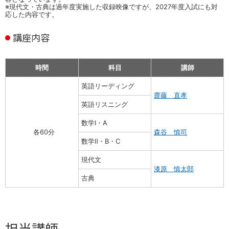
※現代文・古典は過年度実施した収録映像ですが、2027年度入試にも対
応した内容です。
講座内容
時間
科目
講師
英語リーディング
齋藤 直孝
英語リスニング
数学Ⅰ・A
0
各60分
森谷 慎司
数学Ⅱ・B・C
現代文
漆原 慎太郎
古典
担当講師