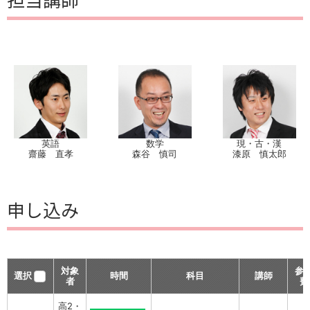
英語
数学
現・古・漢
齋藤 直孝
森谷 慎司
漆原 慎太郎
申し込み
対象
参
選択
時間
科目
講師
者
費
高2・