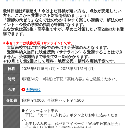
最終目標は8割超え！今はまだ目標が遠い方も、点数が安定しない
方も、ここから共通テスト対策を始めましょう！
「講師の代ゼミ」ならではのわかりやすく楽しい講義で、解法のポ
イント・今後の学習の指針が明確になります。
主な対象は高3生・高卒生ですが、早めに対策したい高2生の方も受
講できます。
※本セミナーは映像授業（サテライン）です。
大阪南校ではご自宅等でのモバサテ受講のみとなります。
受講料納入当日に映像授業（サテライン）を受講することはでき
ません。受講開始まで最短で2～3日かかります。
※10月より第2回として理科・地歴公民・情報を実施予定です。
日程
2026年6月15日 (月) ~ 2026年8月31日 (月)
時間
1講座60分 ※詳細は下記「実施内容」をご確認ください。
会場
大阪南校
参加費
1講座￥1,000、全講座セット￥4,500
●インターネット申込
下記、「カートに入れる」ボタンよりお申し込みくださ
い。
お申し込み後は、代ゼミマイページ「Web申込状況照会」
にてお申し込み状況をご確認いただけます。