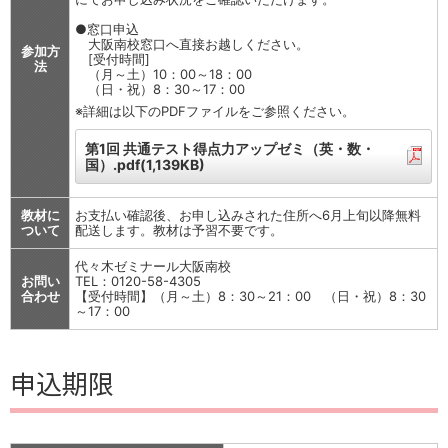
●窓口申込
大阪南校窓口へ直接お越しください。
参加方
[受付時間]
法
（月～土）10：00～18：00
（日・祝）8：30～17：00
※詳細は以下のPDFファイルをご参照ください。
第1回 共通テスト得点力アップゼミ（英・数・
国）.pdf(1,139KB)
教材に
お支払い確認後、お申し込みされた住所へ6月上旬以降無料
ついて
配送します。教材は予習不要です。
代々木ゼミナール大阪南校
お問い
TEL：0120-58-4305
合わせ
【受付時間】（月～土）8：30～21：00 （日・祝）8：30
～17：00
申込期限