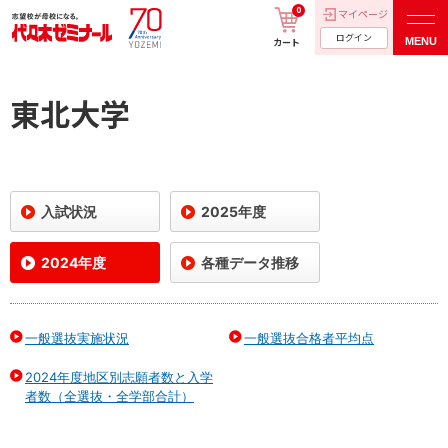
0
マイページ
ログイン
MENU
カート
東北大学
入試状況
2025年度
2024年度
各種データ推移
一般選抜実施状況
一般選抜合格者平均点
2024年度地区別志願者数と入学
者数（全選抜・全学部合計）