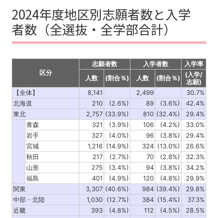
2024年度地区別志願者数と入学
者数（全選抜・全学部合計）
志願者数
入学者数
入学率
区分
(入学/
人数
(割合％)
人数
(割合％)
志願)
【全体】
8,141
2,499
30.7%
北海道
210
(2.6%)
89
(3.6%)
42.4%
東北
2,757
(33.9%)
810
(32.4%)
29.4%
青森
321
(3.9%)
106
(4.2%)
33.0%
岩手
327
(4.0%)
96
(3.8%)
29.4%
宮城
1,216
(14.9%)
324
(13.0%)
26.6%
秋田
217
(2.7%)
70
(2.8%)
32.3%
山形
275
(3.4%)
94
(3.8%)
34.2%
福島
401
(4.9%)
120
(4.8%)
29.9%
関東
3,307
(40.6%)
984
(39.4%)
29.8%
中部・北陸
1,030
(12.7%)
384
(15.4%)
37.3%
近畿
393
(4.8%)
112
(4.5%)
28.5%