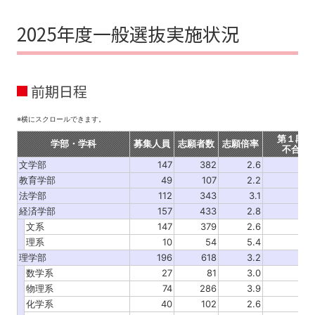
2025年度一般選抜実施状況
前期日程
※横にスクロールできます。
第１段階
学部・学科
募集人員
志願者数
志願倍率
不合格
文学部
147
382
2.6
教育学部
49
107
2.2
法学部
112
343
3.1
経済学部
157
433
2.8
文系
147
379
2.6
理系
10
54
5.4
理学部
196
618
3.2
数学系
27
81
3.0
物理系
74
286
3.9
化学系
40
102
2.6