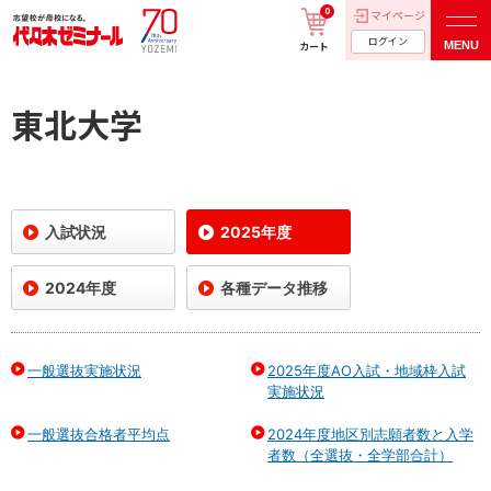
0
マイページ
ログイン
MENU
カート
東北大学
入試状況
2025年度
2024年度
各種データ推移
一般選抜実施状況
2025年度AO入試・地域枠入試
実施状況
一般選抜合格者平均点
2024年度地区別志願者数と入学
者数（全選抜・全学部合計）