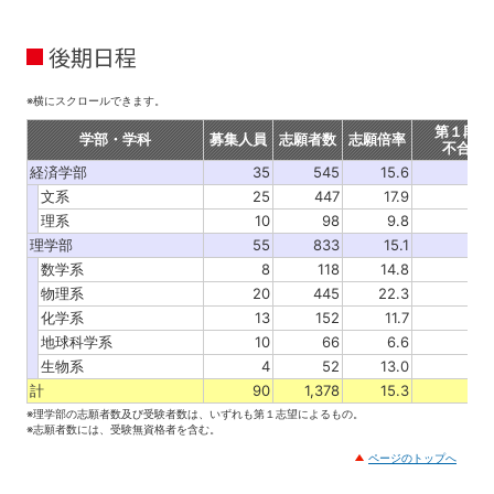
後期日程
※横にスクロールできます。
第１段階
学部・学科
募集人員
志願者数
志願倍率
不合格
経済学部
35
545
15.6
文系
25
447
17.9
理系
10
98
9.8
理学部
55
833
15.1
数学系
8
118
14.8
物理系
20
445
22.3
化学系
13
152
11.7
地球科学系
10
66
6.6
生物系
4
52
13.0
計
90
1,378
15.3
※理学部の志願者数及び受験者数は、いずれも第１志望によるもの。
※志願者数には、受験無資格者を含む。
ページのトップへ