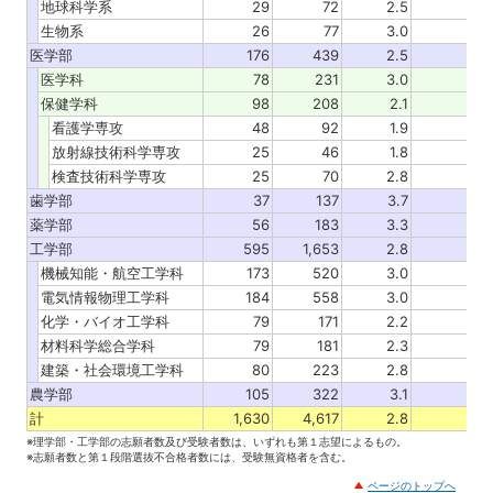
地球科学系
29
72
2.5
生物系
26
77
3.0
医学部
176
439
2.5
医学科
78
231
3.0
保健学科
98
208
2.1
看護学専攻
48
92
1.9
放射線技術科学専攻
25
46
1.8
検査技術科学専攻
25
70
2.8
歯学部
37
137
3.7
薬学部
56
183
3.3
工学部
595
1,653
2.8
機械知能・航空工学科
173
520
3.0
電気情報物理工学科
184
558
3.0
化学・バイオ工学科
79
171
2.2
材料科学総合学科
79
181
2.3
建築・社会環境工学科
80
223
2.8
農学部
105
322
3.1
計
1,630
4,617
2.8
※理学部・工学部の志願者数及び受験者数は、いずれも第１志望によるもの。
※志願者数と第１段階選抜不合格者数には、受験無資格者を含む。
ページのトップへ