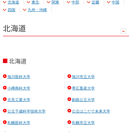
北海道
東北
関東
中部
近畿
中国
四国
九州・沖縄
北海道
ハ
ン
ド
ラ
北海道
旭川医科大学
旭川市立大学
小樽商科大学
帯広畜産大学
北見工業大学
釧路公立大学
公立千歳科学技術大学
公立はこだて未来大学
札幌医科大学
札幌市立大学