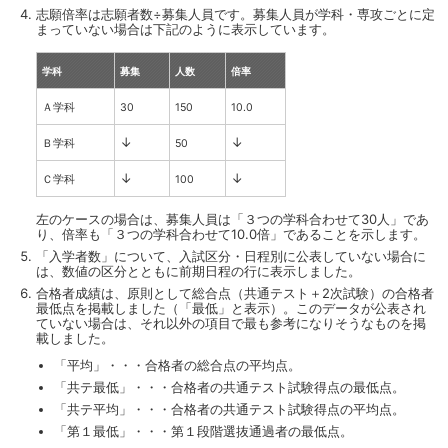
志願倍率は志願者数÷募集人員です。募集人員が学科・専攻ごとに定
まっていない場合は下記のように表示しています。
学科
募集
人数
倍率
Ａ学科
30
150
10.0
↓
↓
Ｂ学科
50
↓
↓
Ｃ学科
100
左のケースの場合は、募集人員は「３つの学科合わせて30人」であ
り、倍率も「３つの学科合わせて10.0倍」であることを示します。
「入学者数」について、入試区分・日程別に公表していない場合に
は、数値の区分とともに前期日程の行に表示しました。
合格者成績は、原則として総合点（共通テスト＋2次試験）の合格者
最低点を掲載しました（「最低」と表示）。このデータが公表され
ていない場合は、それ以外の項目で最も参考になりそうなものを掲
載しました。
「平均」・・・合格者の総合点の平均点。
「共テ最低」・・・合格者の共通テスト試験得点の最低点。
「共テ平均」・・・合格者の共通テスト試験得点の平均点。
「第１最低」・・・第１段階選抜通過者の最低点。