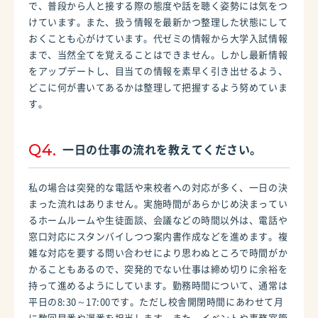
で、普段から人と接する際の態度や話を聴く姿勢には気をつ
けています。また、扱う情報を最新かつ整理した状態にして
おくことも心がけています。代ゼミの情報から大学入試情報
まで、当然全てを覚えることはできません。しかし最新情報
をアップデートし、目当ての情報を素早く引き出せるよう、
どこに何が書いてあるかは整理して把握するよう努めていま
す。
Q4.
一日の仕事の流れを教えてください。
私の場合は突発的な電話や来校者への対応が多く、一日の決
まった流れはありません。実施時間があらかじめ決まってい
るホームルームや生徒面談、会議などの時間以外は、電話や
窓口対応にスタンバイしつつ案内書作成などを進めます。複
雑な対応を要する問い合わせにより思わぬところで時間がか
かることもあるので、突発的でない仕事は締め切りに余裕を
持って進めるようにしています。勤務時間について、通常は
平日の8:30～17:00です。ただし校舎開閉時間にあわせて月
に数回早番や遅番を担当します。また、イベントや事務室管