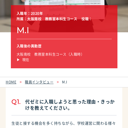
入職年：2020年
所属：大阪南校 教務室本科生コース
役職：
M.I
入職後の異動歴
大阪南校 教務室本科生コース（入職時）
現在
HOME
職員インタビュー
M.I
Q1.
代ゼミに入職しようと思った理由・きっか
けを教えてください。
生徒と接する機会を多く持ちながら、学校運営に関わる様々