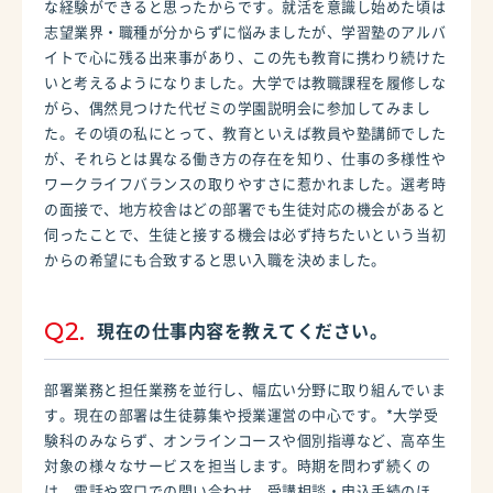
な経験ができると思ったからです。就活を意識し始めた頃は
志望業界・職種が分からずに悩みましたが、学習塾のアルバ
イトで心に残る出来事があり、この先も教育に携わり続けた
いと考えるようになりました。大学では教職課程を履修しな
がら、偶然見つけた代ゼミの学園説明会に参加してみまし
た。その頃の私にとって、教育といえば教員や塾講師でした
が、それらとは異なる働き方の存在を知り、仕事の多様性や
ワークライフバランスの取りやすさに惹かれました。選考時
の面接で、地方校舎はどの部署でも生徒対応の機会があると
伺ったことで、生徒と接する機会は必ず持ちたいという当初
からの希望にも合致すると思い入職を決めました。
Q2.
現在の仕事内容を教えてください。
部署業務と担任業務を並行し、幅広い分野に取り組んでいま
す。現在の部署は生徒募集や授業運営の中心です。*大学受
験科のみならず、オンラインコースや個別指導など、高卒生
対象の様々なサービスを担当します。時期を問わず続くの
は、電話や窓口での問い合わせ、受講相談・申込手続のほ